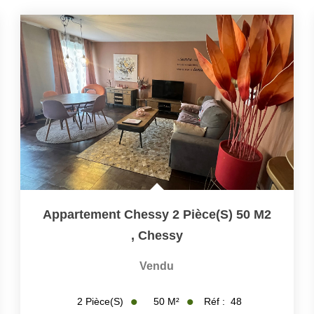
Appartement Chessy 2 Pièce(s) 50 M2
,
Chessy
Vendu
50
M²
Réf :
48
2
Pièce(s)