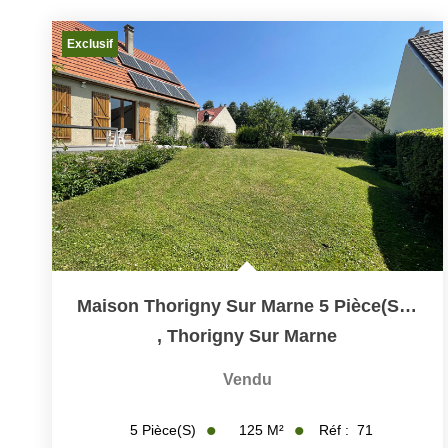
Exclusif
Maison Thorigny Sur Marne 5 Pièce(s) 115 M2 (207 M2 Au Sol)
,
Thorigny Sur Marne
Vendu
125
M²
Réf :
71
5
Pièce(s)