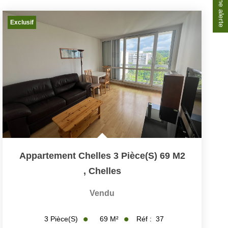
Créer une alerte
Exclusif
Appartement Chelles 3 Pièce(s) 69 M2
,
Chelles
Vendu
69
M²
Réf :
37
3
Pièce(s)