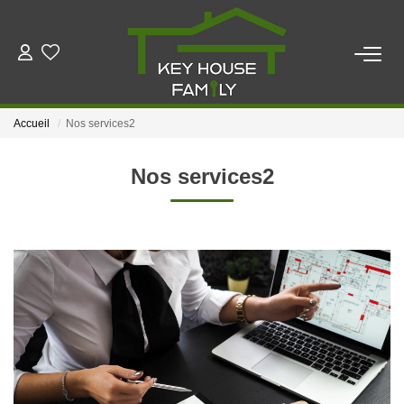
ACHETER
Accueil
Nos services2
LOUER
Nos services2
ESTIMER
FAIRE GÉRER
NOTRE AGENCE
Qui Sommes Nous
Notre Équipe