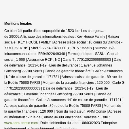
Mentions légales
Ce bien fait partie d'une copropriété de 1523 lots.Les charges annuelles sont
de 2900€.
Affichage des informations légales : Key House Family | Raison
sociale : KEY HOUSE FAMILY | Adresse siège social : 16 cours du Danube -
77700 SERRIS | Siret : 92264934800013 | RCS : Meaux | Numero TVA
Intracommunautaire : FR94922649348 | Forme juridique : SASU | Capital
social : 1 000 | Assurance RCP : NC |
Carte T : 77012023000000003 | Date
de délivrance : 2023-01-19 | Lieu de délivrance : 1 avenue Johannes
Gutenberg 77700 Serris | Caisse de garantie financière : Galian Assurances.
| N° de caisse de garantie : 171721 | Adresse caisse de garantie : 89 rue de
la Boétie 75008 PARIS | Montant de la garantie financière : 120 000 | Carte G
: 77012023000000003 | Date de délivrance : 2023-01-19 | Lieu de
délivrance : 1 avenue Johannes Gutenberg 77700 Serris | Caisse de
garantie financière : Galian Assurances | N° de caisse de garantie : 171721 |
Adresse caisse de garantie : 89 rue de la Boétie 75008 PARIS | Montant de
la garantie financière : 120 000 | Nom du médiateur : ANM Conso | Adresse
du médiateur : 2 rue de Colmar 94300 Vincennes | Adresse du site :
www.anm-conso.com
| Date d'obtention du label : 06/03/2023
Entreprise
juridiquement et financièrement indépendante