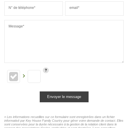
N° de téléphone*
email*
Message*
Envoyer le message
« Les informations recueillies sur ce formulaire sont enregistrées dans un fichier
informatisé par Key House Family Courtry pour gérer votre demande de contact. Elles
sont conservées pour la durée nécessaire à la gestion de la relation client dans le
respect des prescriptions légales applicables et sont destinées à nos conseillers