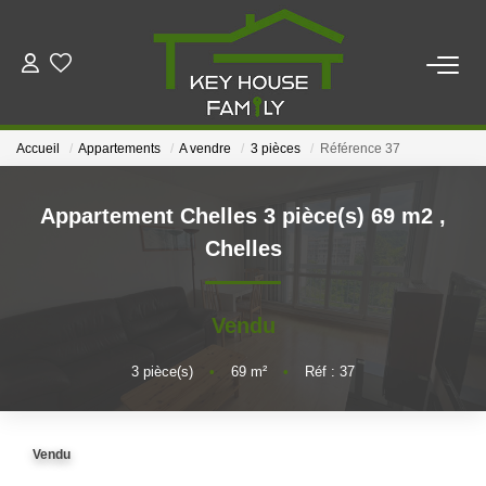
ACHETER
Accueil
Appartements
A vendre
3 pièces
Référence 37
LOUER
Appartement Chelles 3 pièce(s) 69 m2
,
ESTIMER
Chelles
FAIRE GÉRER
Vendu
NOTRE AGENCE
3
pièce(s)
•
69
m²
•
Réf : 37
Qui Sommes Nous
Vendu
Notre Équipe