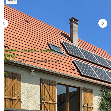
Vendu
Nos Actualités
Nos Témoignages
CONTACT
Simulation de remboursement :
1 817 €/mois
pendant 20 ans à 2% avec un apport de 39 900 €
Description
Réf : 71
Située dans un quartier pavillonnaire calme, venez
découvrir cette maison familiale composée au rez-de-