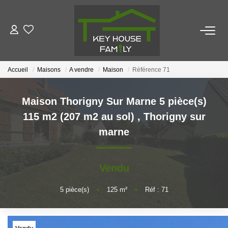
ACHETER
Accueil
Maisons
A vendre
Maison
Référence 71
LOUER
Maison Thorigny Sur Marne 5 pièce(s)
ESTIMER
115 m2 (207 m2 au sol)
,
Thorigny sur
marne
FAIRE GÉRER
Vendu
NOTRE AGENCE
5
pièce(s)
•
125
m²
•
Réf : 71
Qui Sommes Nous
Notre Équipe
Nous Rejoindre