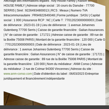
Affichage des informations légales : Key House Family | Raison sociale : KEY
HOUSE FAMILY | Adresse siège social : 16 cours du Danube - 77700
SERRIS | Siret : 92264934800013 | RCS : Meaux | Numero TVA
Intracommunautaire : FR94922649348 | Forme juridique : SASU | Capital
social : 1 000 | Assurance RCP : NC |
Carte T : 77012023000000003 | Date
de délivrance : 2023-01-19 | Lieu de délivrance : 1 avenue Johannes
Gutenberg 77700 Serris | Caisse de garantie financière : Galian Assurances.
| N° de caisse de garantie : 171721 | Adresse caisse de garantie : 89 rue de
la Boétie 75008 PARIS | Montant de la garantie financière : 120 000 | Carte G
: 77012023000000003 | Date de délivrance : 2023-01-19 | Lieu de
délivrance : 1 avenue Johannes Gutenberg 77700 Serris | Caisse de
garantie financière : Galian Assurances | N° de caisse de garantie : 171721 |
Adresse caisse de garantie : 89 rue de la Boétie 75008 PARIS | Montant de
la garantie financière : 120 000 | Nom du médiateur : ANM Conso | Adresse
du médiateur : 2 rue de Colmar 94300 Vincennes | Adresse du site :
www.anm-conso.com
| Date d'obtention du label : 06/03/2023
Entreprise
juridiquement et financièrement indépendante