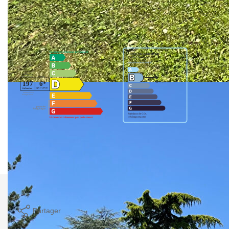
Diagnostics énergétiques
Montant estimé des dépenses annuelles d'énergie pour un
usage standard entre 1690€ et 2380€. Pour la date de
référence 01/01/2023.
Imprimer
Partager
Calculer mon budget