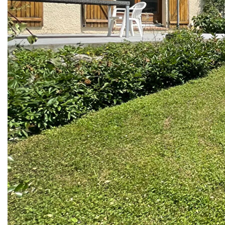
chaussée d'un double séjour donnant sur le jardin, d'une
cuisine ouverte aménagée, d'une suite parentale avec sa
salle d'eau, d'un WC, et à l'étage de deux grandes
chambres avec placards , un espace ouvert (possibilité
bureau ou chambre) , ainsi que d'une salle d'eau et d'un
WC.
Sous-sol complet avec double garage, atelier, buanderie,
cellier.
Exposition SUD .
COUP DE COEUR pour le très beau jardin ensoleillé sans
vis à vis et sa terrasse!
Contactez-nous vite!
**
Honoraires à la charge du vendeur
Nos honoraires
Nous contacter