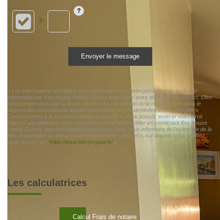
Envoyer le message
« Les informations recueillies sur ce formulaire sont enregistrées dans un fichier
informatisé par Key House Family Courtry pour gérer votre demande de contact. Elles
sont conservées pour la durée nécessaire à la gestion de la relation client dans le
respect des prescriptions légales applicables et sont destinées à nos conseillers
Conformément à la loi « informatique et libertés », vous pouvez exercer votre droit
d'accès aux données vous concernant et les faire rectifier en contactant Key House
Family Courtry keyhousefamily@gmail.com. Nous vous informons de l'existence de la
liste d'opposition au démarchage téléphonique « Bloctel », sur laquelle vous pouvez
vous inscrire ici :
https://www.bloctel.gouv.fr/
»
Les calculatrices
Calcul Frais de notaire