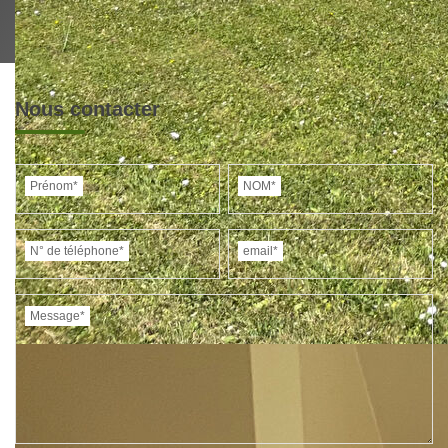
Nous contacter
Prénom*
NOM*
N° de téléphone*
email*
Message*