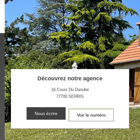
Ce bien est soumis à un diagnostic ERP (État
des Risques et Pollutions). Pour en savoir plus,
rendez-vous sur
https://www.georisques.gouv.fr/
Découvrez notre agence
16 Cours Du Danube
77700
SERRIS
Nous écrire
Voir le numéro