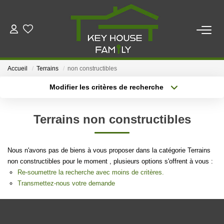
ACHETER
Accueil
Terrains
non constructibles
LOUER
Modifier les critères de recherche
Localisation
Type de bien
Localisation
Maison
ESTIMER
Terrains non constructibles
Surface min
Budget max
FAIRE GÉRER
Nous n'avons pas de biens à vous proposer dans la catégorie Terrains
Plus de critères
Créer une alerte
non constructibles pour le moment , plusieurs options s'offrent à vous :
NOTRE AGENCE
Re-soumettre la recherche avec moins de critères.
Transmettez-nous votre demande
Qui Sommes Nous
Notre Équipe